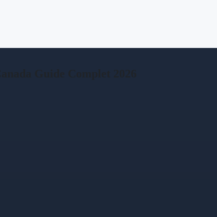
Canada
Guide Complet 2026